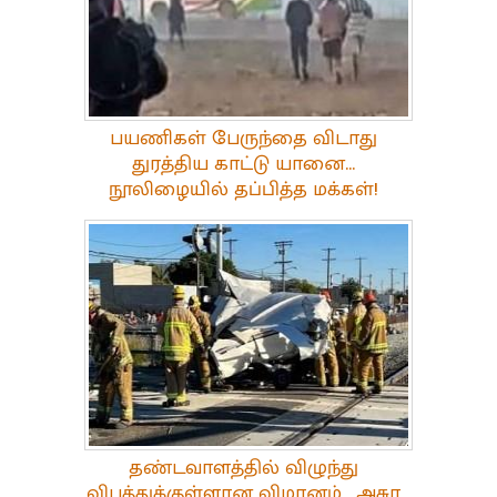
பயணிகள் பேருந்தை விடாது
துரத்திய காட்டு யானை...
நூலிழையில் தப்பித்த மக்கள்!
வைரல் காட்சிகள்..!
தண்டவாளத்தில் விழுந்து
விபத்துக்குள்ளான விமானம்… அசுர