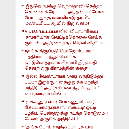
‘இதுவே நமக்கு வெற்றிதான்! கெத்தா
சொன்ன கிரேட்டா’.. ‘அந்த போட்டோவ
போட்டதுக்கு மன்னிச்சுடு தாயீ!’..
‘மண்டியிட்ட ஆயில் நிறுவனம்!
VIDEO: ‘பட்டப்பகலில்’ வியாபாரியை
‘சரமாரியாக’ வெட்டிக்கொலை செய்த
கும்பல்.. அதிரவைத்த சிசிடிவி வீடியோ..!
நாங்க 'திருப்பதி' போறோம்... 'ஊர
பத்திரமா பாத்துக்கோங்க' ...
ஒட்டுமொத்தமாக கிளம்பி திருப்பதி
சென்ற ஒரு கிராமத்தின் 'கதை' !
'இல்ல வேண்டாங்க, 'அது' வந்திடும்னு
பயமா இருக்கு...' 'கைகுலுக்க மறுத்த
மந்திரி...' 'அதிர்ச்சியடைந்த பிரதமர்...'
வைரலாகும் வீடியோ...!
‘மூக்கனூர் எப்டி போகணும்?’.. வழி
கேட்ட மர்மநபர்கள்.. ‘ஸ்கூட்டி’ ஓட்டி
பழகிய பெண்ணுக்கு நடந்த கொடுமை..!
சேலம் அருகே அதிர்ச்சி..!
"அங்க போய் எதுக்குப்பா 'டிக்-டாக்'