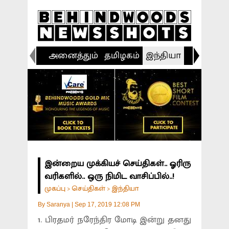
அனைத்தும்
தமிழகம்
இந்தியா
விளையா
இன்றைய முக்கியச் செய்திகள்.. ஓரிரு
வரிகளில்.. ஒரு நிமிட வாசிப்பில்..!
முகப்பு
செய்திகள்
இந்தியா
>
>
By
Saranya
|
Sep 17, 2019 12:08 PM
1. பிரதமர் நரேந்திர மோடி இன்று தனது