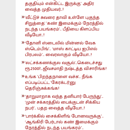
தகுதியும் என்கிட்ட இருக்கு’ அதிர
வைத்த முதியவர்..!
'வீட்டுச் சுவரை தாவி உள்ளே புகுந்த
சிறுத்தை' 'கண் இமைக்கும் நேரத்தில்
நடந்த பயங்கரம்'.. பீதியை கிளப்பிய
வீடியோ..!
‘தோனி ஸ்டைலில் மின்னல் வேக
ஸ்டெம்பிங்’.. ‘மாஸ் காட்டிய ஐபிஎல்
பிரபலம்’.. வைரலாகும் வீடியோ..!
'லட்சக்கணக்குல வசூல்'..கெடைச்சது
ரூ.2500?...ஜீவசமாதி நஷ்டத்த விசாரிங்க!
உங்க 'பிறந்தநாளை வச்சு'.. நீங்க
எப்படிப்பட்ட 'கேரக்டர்'னு
தெரிஞ்சுக்கங்க!
‘தாறுமாறாக வந்த தனியார் பேருந்து’..
‘முன் சக்கரத்தில் பைக்குடன் சிக்கிய
நபர்’.. பதற வைத்த வீடியோ..!
‘பார்க்கில் சைக்கிளிங் போனவருக்கு’..
‘ஆங்கிரி பேர்டால் கண் இமைக்கும்
நேரத்தில் நடந்த பயங்கரம்’..