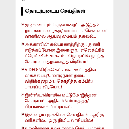
தொடர்புடைய செய்திகள்
முடிவடையும் ‘பருவமழை’... அடுத்த 2
நாட்கள் ‘மழைக்கு’ வாய்ப்பு... ‘சென்னை’
வானிலை ஆய்வு மையம் தகவல்...
அக்காவின் கல்யாணத்திற்கு... துணி
எடுக்கப்போன இளைஞர்... எலெக்ட்ரிக்
ட்ரெயினில் சாகசம்... நொடியில் நடந்த
கோரம்... பதறவைத்த வீடியோ!
VIDEO: ‘கிரிக்கெட் சங்க கூட்டத்தில்
கைகலப்பு’!.. ‘வாழ்நாள் தடை
விதிக்கணும்’!.. கொதித்த கம்பீர்..!
பரபரப்பு வீடியோ..!
இன்ஸ்டாகிராமில் மட்டுமே ‘இத்தன’
கோடியா!... அதிகம் ‘சம்பாதித்த’
பிரபலங்கள் ‘பட்டியல்’...
இன்றைய முக்கியச் செய்திகள்... ஓரிரு
வரிகளில்... ஒரு நிமிட வாசிப்பில்!
உறவினரை கல்யாணம் செய்ய மறுத்த