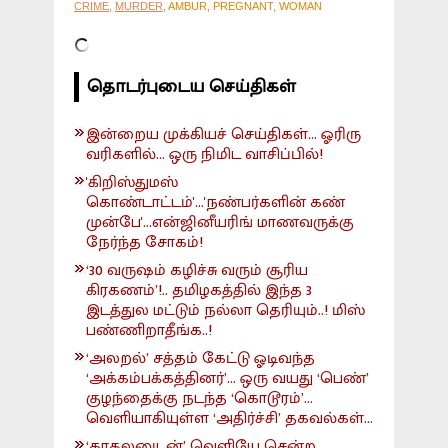
CRIME
,
MURDER
, AMBUR, PREGNANT, WOMAN
தொடர்புடைய செய்திகள்
இன்றைய முக்கியச் செய்திகள்... ஓரிரு
வரிகளில்... ஒரு நிமிட வாசிப்பில்!
'கிறிஸ்துமஸ்
கொண்டாட்டம்'...'நண்பர்களின் கண்
முன்பே'...என்ஜினீயரிங் மாணவருக்கு
நேர்ந்த சோகம்!
‘30 வருஷம் கழிச்சு வரும் சூரிய
கிரகணம்’!.. தமிழகத்தில் இந்த 3
இடத்துல மட்டும் நல்லா தெரியும்..! மிஸ்
பண்ணிறாதீங்க..!
‘அலறல்’ சத்தம் கேட்டு ஓடிவந்த
‘அக்கம்பக்கத்தினர்’... ஒரு வயது ‘பெண்’
குழந்தைக்கு நடந்த ‘கொடூரம்’...
வெளியாகியுள்ள ‘அதிர்ச்சி’ தகவல்கள்...
‘காதலனுடன்’ வெளியே சென்ற