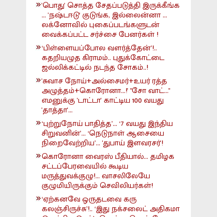
'பொது' சொத்த சேதப்படுத்தி இருக்கீங்க
... 'நஷ்டஈடு' குடுங்க, இல்லைன்னா ...
லக்னோவில் புகைப்படங்களுடன்
வைக்கப்பட்ட சர்ச்சை பேனர்கள் !
‘பிள்ளையப்போல வளர்த்தேன்’!..
கதறியழுத கிராமம்.. புதுக்கோட்டை
ஜல்லிக்கட்டில் நடந்த சோகம்..!
'சுவாச நோய்+அல்சைமர்+உயர் ரத்த
அழுத்தம்+கொரோனா...!' "சோ வாட்..."
எமனுக்கு 'டாட்டா' காட்டிய 100 வயது
'தாத்தா'...
‘புற்றுநோய் பாதித்த’... ‘7 வயது இந்திய
சிறுவனின்’... ‘நெடுநாள் ஆசையை
நிறைவேற்றிய’... 'துபாய் இளவரசர்'!
கொரோனா வைரஸ் பீதியால்... தமிழக
சட்டப்பேரவையில் கூடிய
மருத்துவக்குழு!... வாசலிலேயே
குழுமியிருக்கும் செவிலியர்கள்!
‘ஏற்கனவே ஒருதடவை கரு
கலஞ்சிருச்சு’!.. ‘இது நக்சலைட் அதிகமா