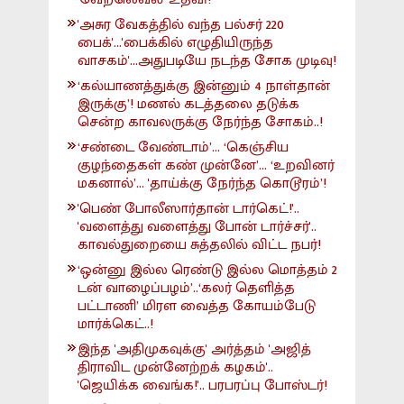
'அசுர வேகத்தில் வந்த பல்சர் 220
பைக்'...'பைக்கில் எழுதியிருந்த
வாசகம்'...அதுபடியே நடந்த சோக முடிவு!
‘கல்யாணத்துக்கு இன்னும் 4 நாள்தான்
இருக்கு’! மணல் கடத்தலை தடுக்க
சென்ற காவலருக்கு நேர்ந்த சோகம்..!
‘சண்டை வேண்டாம்’... ‘கெஞ்சிய
குழந்தைகள் கண் முன்னே’... ‘உறவினர்
மகனால்’... 'தாய்க்கு நேர்ந்த கொடூரம்’!
'பெண் போலீஸார்தான் டார்கெட்!'..
'வளைத்து வளைத்து போன் டார்ச்சர்'..
காவல்துறையை சுத்தலில் விட்ட நபர்!
‘ஒன்னு இல்ல ரெண்டு இல்ல மொத்தம் 2
டன் வாழைப்பழம்’..‘கலர் தெளித்த
பட்டாணி’ மிரள வைத்த கோயம்பேடு
மார்க்கெட்..!
இந்த 'அதிமுகவுக்கு' அர்த்தம் 'அஜித்
திராவிட முன்னேற்றக் கழகம்'..
'ஜெயிக்க வைங்க!'.. பரபரப்பு போஸ்டர்!