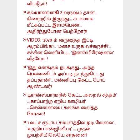
விபரீதம்!
கல்யாணமாகி 2 வருஷம் தான்...
கிணற்றில் இருந்து... சடலமாக
மீட்கப்பட்ட இளம்பெண்...
அதிர்ந்துபோன பெற்றோர்!
VIDEO: ‘2020-ம் வருஷத்த இப்டி
ஆரம்பிங்க’!.. ‘மனச உருக வச்சுருச்சி’..
சச்சின் வெளியிட்ட ‘இன்ஸ்பிரேஷனல்’
வீடியோ..!
‘இது எனக்கும் நடக்குது.. அந்த
பெண்ணிடம் அப்படி நடந்துகிட்டது
தப்புதான்!’.. மன்னிப்பு கேட்ட போப்
ஆண்டவர்!
'டிரான்ஸ்பார்மரில் கேட்ட அலறல் சத்தம்'
...'காப்பாற்ற ஏறிய ஊழியர்'
...சென்னையை கலங்க வைத்த
சோகம்!
'1 லட்ச ரூபாய் சம்பளத்தில் ஐடி வேலை'...
'உதறிய என்ஜினீயர்' ... முதல்
முயற்சியிலேயே சாதனை!