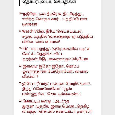
தொடர்புடைய செய்திகள்
‘நடுரோட்டில் தீடிரென தீப்பிடித்து’...
‘எரிந்த சொகுசு கார்’... 'பதறிப்போன
டிரைவர்'!
Watch Video: நீயே 'வெட்கப்படல'..
சமுதாயத்தில் 'தாக்கத்தை' ஏற்படுத்திய
பிகில்.. செம வைரல்!
'சிட்டாக பறந்து'...'ஒரே கையில் புடிச்ச
கேட்ச்'...தெறிக்க விட்ட
'ஹர்மன்பிரீத்'...வைரலாகும் வீடியோ!
'இளமை' இதோ இதோ.. ரொம்ப
'ஓவராத்தான்' போறோமோ?.. வைரல்
வீடியோ!
ஜியோ 'ரீசார்ஜ்' பண்ண போறீங்களா?..
இந்த 'ப்ரோமோகோட்' யூஸ்
பண்ணுங்க.. 'செம' டிஸ்கவுண்ட்!
'கொட்டிய மழை'...'அடர்ந்த
இருள்'...'பதறிய இளம் பெண்'...நெகிழ
வைத்த 'அரசு பஸ் கண்டக்டர், டிரைவர்!