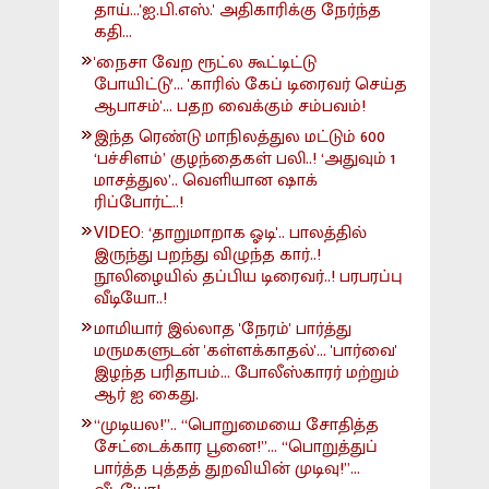
தாய்...'ஐ.பி.எஸ்.' அதிகாரிக்கு நேர்ந்த
கதி...
'நைசா வேற ரூட்ல கூட்டிட்டு
போயிட்டு'... 'காரில் கேப் டிரைவர் செய்த
ஆபாசம்'... பதற வைக்கும் சம்பவம்!
இந்த ரெண்டு மாநிலத்துல மட்டும் 600
‘பச்சிளம்’ குழந்தைகள் பலி..! ‘அதுவும் 1
மாசத்துல’.. வெளியான ஷாக்
ரிப்போர்ட்..!
VIDEO: ‘தாறுமாறாக ஓடி'.. பாலத்தில்
இருந்து பறந்து விழுந்த கார்..!
நூலிழையில் தப்பிய டிரைவர்..! பரபரப்பு
வீடியோ..!
மாமியார் இல்லாத 'நேரம்' பார்த்து
மருமகளுடன் 'கள்ளக்காதல்'... 'பார்வை'
இழந்த பரிதாபம்... போலீஸ்காரர் மற்றும்
ஆர் ஐ கைது.
“முடியல!”.. “பொறுமையை சோதித்த
சேட்டைக்கார பூனை!”... “பொறுத்துப்
பார்த்த புத்தத் துறவியின் முடிவு!”...