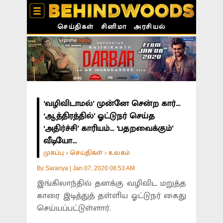
செய்திகள்
சினிமா
அரசியல்
‘வழிவிடாமல்’ முன்னே சென்ற கார்...
‘ஆத்திரத்தில்’ ஓட்டுநர் செய்த
‘அதிர்ச்சி’ காரியம்... ‘பதறவைக்கும்’
வீடியோ...
முகப்பு
செய்திகள்
உலகம்
>
>
By
Saranya
|
Jan 07, 2020 08:53 AM
இங்கிலாந்தில் தனக்கு வழிவிட மறுத்த
காரை இடித்துத் தள்ளிய ஓட்டுநர் கைது
செய்யப்பட்டுள்ளார்.