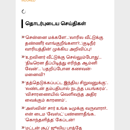
INJURED
தொடர்புடைய செய்திகள்
'சென்னை மக்களே'...'லாரில வீட்டுக்கு
தண்ணீர் வாங்குறீங்களா'?...'குடிநீர்
வாரியத்தின்' முக்கிய அறிவிப்பு!
'உறவினர் வீட்டுக்கு செல்லும்போது'...
‘திடீரென தீப்பிடித்து எரிந்த ஆம்னி
வேன்’... 'பதறிப்போன கணவன்-
மனைவி'!
‘தத்தெடுக்கப்பட்ட இந்திய சிறுவனுக்கு’..
‘லண்டன் தம்பதியால் நடந்த பயங்கரம்’..
‘விசாரணையில் வெளிவந்த அதிர
வைக்கும் காரணம்’..
'அஸ்வின்' சார் உங்க டீமுக்கு வருவாரா?..
என் டைம 'வேஸ்ட்' பண்ணாதீங்க..
'கொந்தளித்த' கேப்டன்!
'மட்டன் சூப்' ஜூலிய பாத்தே