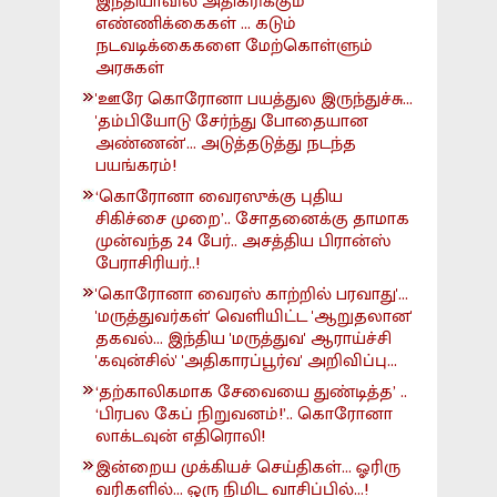
இந்தியாவில் அதிகரிக்கும்
எண்ணிக்கைகள் ... கடும்
நடவடிக்கைகளை மேற்கொள்ளும்
அரசுகள்
'ஊரே கொரோனா பயத்துல இருந்துச்சு...
'தம்பியோடு சேர்ந்து போதையான
அண்ணன்'... அடுத்தடுத்து நடந்த
பயங்கரம்!
‘கொரோனா வைரஸுக்கு புதிய
சிகிச்சை முறை’.. சோதனைக்கு தாமாக
முன்வந்த 24 பேர்.. அசத்திய பிரான்ஸ்
பேராசிரியர்..!
'கொரோனா வைரஸ் காற்றில் பரவாது'...
'மருத்துவர்கள்' வெளியிட்ட 'ஆறுதலான'
தகவல்... இந்திய 'மருத்துவ' ஆராய்ச்சி
'கவுன்சில்' 'அதிகாரப்பூர்வ' அறிவிப்பு...
‘தற்காலிகமாக சேவையை துண்டித்த’ ..
‘பிரபல கேப் நிறுவனம்!’.. கொரோனா
லாக்டவுன் எதிரொலி!
இன்றைய முக்கியச் செய்திகள்... ஓரிரு
வரிகளில்... ஒரு நிமிட வாசிப்பில்...!