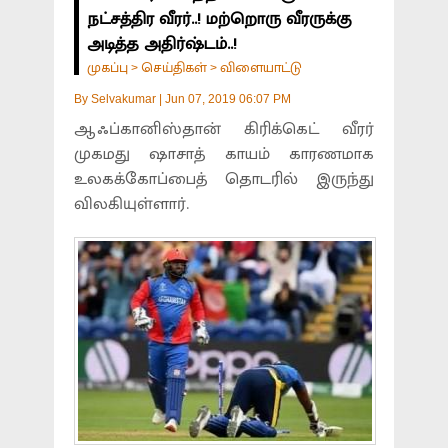
நட்சத்திர வீரர்..! மற்றொரு வீரருக்கு
அடித்த அதிர்ஷ்டம்..!
முகப்பு
செய்திகள்
விளையாட்டு
>
>
By
Selvakumar
|
Jun 07, 2019 06:07 PM
ஆஃப்கானிஸ்தான் கிரிக்கெட் வீரர்
முகமது ஷாசாத் காயம் காரணமாக
உலகக்கோப்பைத் தொடரில் இருந்து
விலகியுள்ளார்.