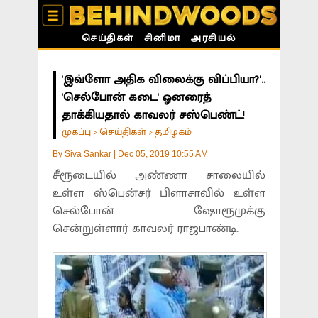
செய்திகள்
சினிமா
அரசியல்
'இவ்ளோ அதிக விலைக்கு விப்பியா?'..
'செல்போன் கடை' ஓனரைத்
தாக்கியதால் காவலர் சஸ்பெண்ட்!
முகப்பு
செய்திகள்
தமிழகம்
>
>
By
Siva Sankar
|
Dec 05, 2019 10:55 AM
சீரூடையில் அண்ணா சாலையில்
உள்ள ஸ்பென்சர் பிளாசாவில் உள்ள
செல்போன் ஷோரூமுக்கு
சென்றுள்ளார் காவலர் ராஜபாண்டி.