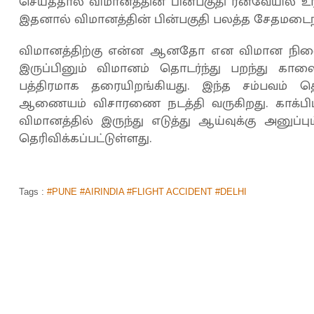
செய்ததால் விமானத்தின் பின்பகுதி ரன்வேயில் உர
இதனால் விமானத்தின் பின்பகுதி பலத்த சேதமடைந்
விமானத்திற்கு என்ன ஆனதோ என விமான நிலைய
இருப்பினும் விமானம் தொடர்ந்து பறந்து கால
பத்திரமாக தரையிறங்கியது. இந்த சம்பவம் 
ஆணையம் விசாரணை நடத்தி வருகிறது. காக்பிட் 
விமானத்தில் இருந்து எடுத்து ஆய்வுக்கு அனுப்பு
தெரிவிக்கப்பட்டுள்ளது.
Tags :
#PUNE #AIRINDIA #FLIGHT ACCIDENT #DELHI
'ரஜினி மலை' 'அஜித் தல'... "இரண்டும் ஜல்
சொன்ன 'அரசியல்வாதி' யார் தெரியுமா?
முகப்பு
செய்திகள்
தமிழகம்
>
>