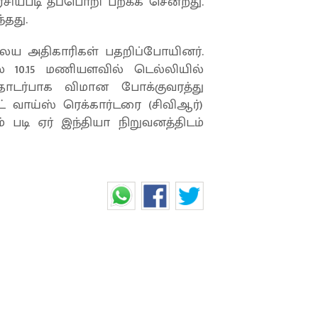
சியபடி தீப்பொறி பறக்க சென்றது.
தது.
 அதிகாரிகள் பதறிப்போயினர்.
ை 10.15 மணியளவில் டெல்லியில்
தொடர்பாக விமான போக்குவரத்து
வாய்ஸ் ரெக்கார்டரை (சிவிஆர்)
ம் படி ஏர் இந்தியா நிறுவனத்திடம்
லிக்கட்டு காளைகள்..."