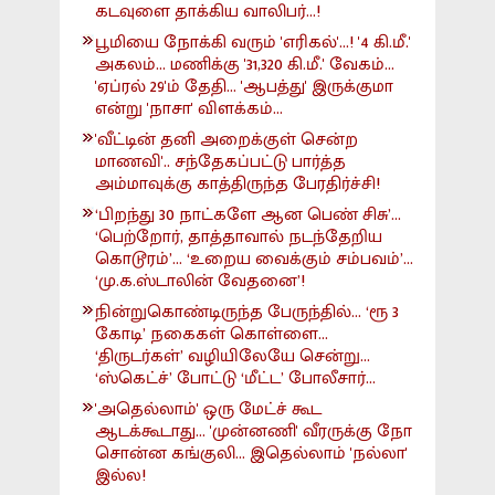
கடவுளை தாக்கிய வாலிபர்...!
பூமியை நோக்கி வரும் 'எரிகல்'...! '4 கி.மீ.'
அகலம்... மணிக்கு '31,320 கி.மீ.' வேகம்...
'ஏப்ரல் 29'ம் தேதி... 'ஆபத்து' இருக்குமா
என்று 'நாசா' விளக்கம்...
'வீட்டின் தனி அறைக்குள் சென்ற
மாணவி'.. சந்தேகப்பட்டு பார்த்த
அம்மாவுக்கு காத்திருந்த பேரதிர்ச்சி!
‘பிறந்து 30 நாட்களே ஆன பெண் சிசு’...
‘பெற்றோர், தாத்தாவால் நடந்தேறிய
கொடூரம்’... ‘உறைய வைக்கும் சம்பவம்’...
‘மு.க.ஸ்டாலின் வேதனை’!
நின்றுகொண்டிருந்த பேருந்தில்... ‘ரூ 3
கோடி’ நகைகள் கொள்ளை...
‘திருடர்கள்’ வழியிலேயே சென்று...
‘ஸ்கெட்ச்’ போட்டு ‘மீட்ட’ போலீசார்...
'அதெல்லாம்' ஒரு மேட்ச் கூட
ஆடக்கூடாது... 'முன்னணி' வீரருக்கு நோ
சொன்ன கங்குலி... இதெல்லாம் 'நல்லா'
இல்ல!