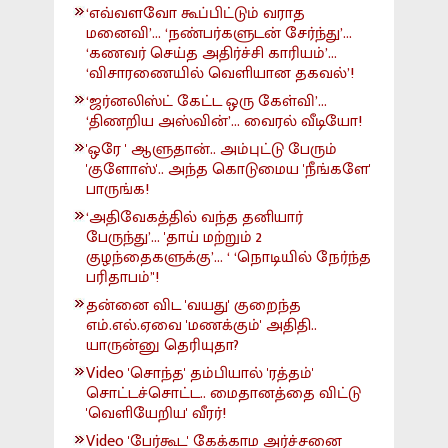
‘எவ்வளவோ கூப்பிட்டும் வராத
மனைவி’... ‘நண்பர்களுடன் சேர்ந்து’...
‘கணவர் செய்த அதிர்ச்சி காரியம்’...
‘விசாரணையில் வெளியான தகவல்’!
‘ஜர்னலிஸ்ட் கேட்ட ஒரு கேள்வி’...
‘திணறிய அஸ்வின்’... வைரல் வீடியோ!
'ஒரே ' ஆளுதான்.. அம்புட்டு பேரும்
'குளோஸ்'.. அந்த கொடுமைய 'நீங்களே'
பாருங்க!
‘அதிவேகத்தில் வந்த தனியார்
பேருந்து’... 'தாய் மற்றும் 2
குழந்தைகளுக்கு’... ‘ ‘நொடியில் நேர்ந்த
பரிதாபம்’'!
தன்னை விட 'வயது' குறைந்த
எம்.எல்.ஏவை 'மணக்கும்' அதிதி..
யாருன்னு தெரியுதா?
Video 'சொந்த' தம்பியால் 'ரத்தம்'
சொட்டச்சொட்ட.. மைதானத்தை விட்டு
'வெளியேறிய' வீரர்!
Video 'பேர்கூட' கேக்காம அர்ச்சனை