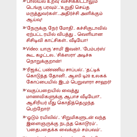
'பாலியல் உறவு' வச்சிக்கிட்டாலும்
டெங்கு பரவும்'...'உறுதி செய்த
மருத்துவர்கள்'...அதிர்ச்சி அளிக்கும்
ஆய்வு!
'நேருக்கு நேர் மோதி'.. கச்சிகுடாவில்
ஏற்பட்ட ரயில் விபத்து .. வெளியான
சிசிடிவி காட்சிகள்.. வீடியோ!
Video: யாரு 'சாமி' இவன்?.. 'பேம்பர்ஸ்'
கூட கழட்டல.. 'சிக்ஸரா' அடிச்சு
நொறுக்குறான்!
'ரிஜக்ட் பண்ணிய சாப்பல்'.. 'தட்டிக்
கொடுத்த தோனி'.. ஆஸி டி20 உலகக்
கோப்பையில் இடம் பெறுவாரா சாஹர்?
'வகுப்பறையில் வைத்து
மாணவிகளுக்கு ஆபாச வீடியோ?'..
ஆசிரியர் மீது கொதித்தெழுந்த
பெற்றோர்!
‘ஓடும் ரயிலில்’.. ‘சிறுமிகளுடன் வந்த
இளைஞருக்கு நடந்த கொடூரம்’..
‘பதைபதைக்க வைக்கும் சம்பவம்’..