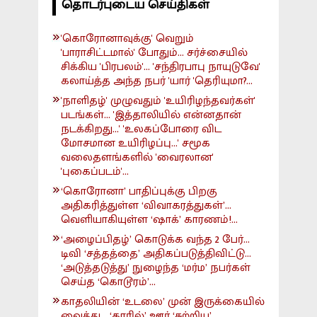
தொடர்புடைய செய்திகள்
'கொரோனாவுக்கு' வெறும்
'பாராசிட்டமால்' போதும்... சர்ச்சையில்
சிக்கிய 'பிரபலம்'... 'சந்திரபாபு நாயுடுவே'
கலாய்த்த அந்த நபர் 'யார் 'தெரியுமா?...
'நாளிதழ்' முழுவதும் 'உயிரிழந்தவர்கள்'
படங்கள்... 'இத்தாலியில் என்னதான்
நடக்கிறது...' 'உலகப்போரை விட
மோசமான உயிரிழப்பு...' சமூக
வலைதளங்களில் 'வைரலான'
'புகைப்படம்'...
‘கொரோனா’ பாதிப்புக்கு பிறகு
அதிகரித்துள்ள ‘விவாகரத்துகள்’...
வெளியாகியுள்ள ‘ஷாக்’ காரணம்!...
‘அழைப்பிதழ்’ கொடுக்க வந்த 2 பேர்...
டிவி ‘சத்தத்தை’ அதிகப்படுத்திவிட்டு...
‘அடுத்தடுத்து’ நுழைந்த ‘மர்ம’ நபர்கள்
செய்த ‘கொடூரம்’...
காதலியின் ‘உடலை’ முன் இருக்கையில்
வைத்து... ‘காரில்’ ஊர் ‘சுற்றிய’