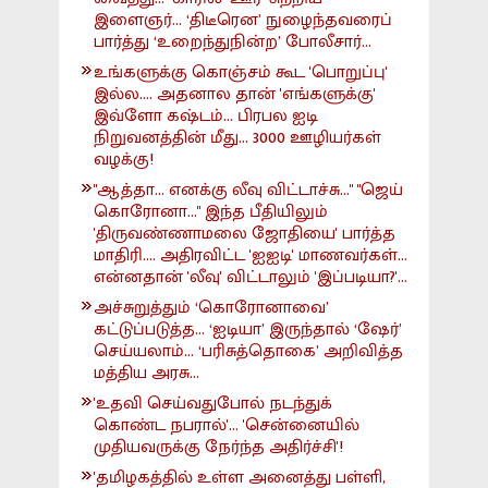
இளைஞர்... ‘திடீரென’ நுழைந்தவரைப்
பார்த்து ‘உறைந்துநின்ற’ போலீசார்...
உங்களுக்கு கொஞ்சம் கூட 'பொறுப்பு'
இல்ல.... அதனால தான் 'எங்களுக்கு'
இவ்ளோ கஷ்டம்... பிரபல ஐடி
நிறுவனத்தின் மீது... 3000 ஊழியர்கள்
வழக்கு!
"ஆத்தா... எனக்கு லீவு விட்டாச்சு..." "ஜெய்
கொரோனா..." இந்த பீதியிலும்
'திருவண்ணாமலை ஜோதியை' பார்த்த
மாதிரி.... அதிரவிட்ட 'ஐஐடி' மாணவர்கள்...
என்னதான் 'லீவு' விட்டாலும் 'இப்படியா?'...
அச்சுறுத்தும் ‘கொரோனாவை’
கட்டுப்படுத்த... ‘ஐடியா’ இருந்தால் ‘ஷேர்’
செய்யலாம்... ‘பரிசுத்தொகை’ அறிவித்த
மத்திய அரசு...
'உதவி செய்வதுபோல் நடந்துக்
கொண்ட நபரால்'... 'சென்னையில்
முதியவருக்கு நேர்ந்த அதிர்ச்சி'!
'தமிழகத்தில் உள்ள அனைத்து பள்ளி,