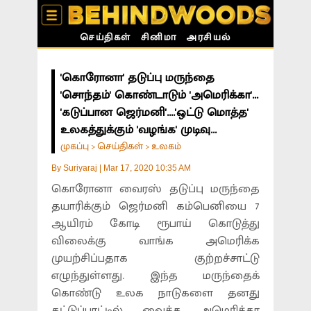
செய்திகள்
சினிமா
அரசியல்
'கொரோனா' தடுப்பு மருந்தை
'சொந்தம்' கொண்டாடும் 'அமெரிக்கா'...
'கடுப்பான ஜெர்மனி'....'ஒட்டு மொத்த'
உலகத்துக்கும் 'வழங்க' முடிவு...
முகப்பு
செய்திகள்
உலகம்
>
>
By
Suriyaraj
|
Mar 17, 2020 10:35 AM
கொரோனா வைரஸ் தடுப்பு மருந்தை
தயாரிக்கும் ஜெர்மனி கம்பெனியை 7
ஆயிரம் கோடி ரூபாய் கொடுத்து
விலைக்கு வாங்க அமெரிக்க
முயற்சிப்பதாக குற்றச்சாட்டு
எழுந்துள்ளது. இந்த மருந்தைக்
கொண்டு உலக நாடுகளை தனது
கட்டுப்பாட்டில் வைக்க அமெரிக்கா