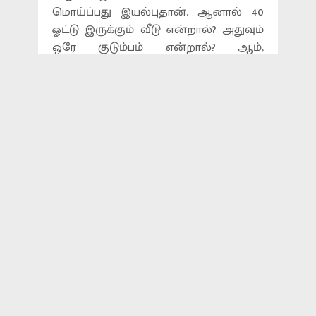
மொய்ப்பது இயல்புதான். ஆனால் 40
ஓட்டு இருக்கும் வீடு என்றால்? அதுவும்
ஒரே குடும்பம் என்றால்? ஆம்,
கிருஷ்ணகிரி மாவட்டம் ஓசூர் அருகே
உள்ளது எட்டப்பள்ளி கிராமம். இங்கு 4
தலைமுறைகளாக கூட்டுக்குடும்பமாக
வாழும் குண்டேகவுடு குடும்பத்தினர்
ஊரில் செல்வாக்கு மிக்கவர்களாகவும்,
மரியாதை மிக்கவர்களாகவும்
வாழ்கின்றனர்.
மொத்தம் 60 பேர் கூட்டாக வாழும்
இக்குடும்பத்தில் 40 ஓட்டுக்கள்
உள்ளதால், ஆளுங்கட்சி, எதிர்க்கட்சி,
அனைத்துக் கட்சி வேட்பாளர்களும்
இந்த ஊருக்கு வந்தால் இந்த
குடும்பத்தின் ஒட்டு மொத்த
வாக்குகளையும் பெற்றுவிட