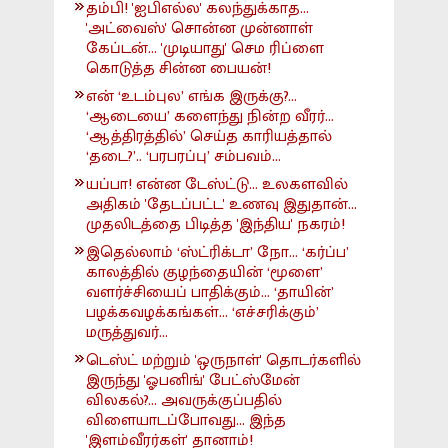
தம்பி! 'ஐபிஎல்ல' கலந்துக்காத...
'அட்வைஸ்' சொன்ன முன்னாள்
கேப்டன்... 'முடியாது' செம ரிப்ளை
கொடுத்த சின்ன பையன்!
என் ‘உடம்புல’ எங்க இருக்கு?...
‘ஆடையை’ களைந்து நின்ற வீரர்...
‘ஆத்திரத்தில்’ செய்த காரியத்தால்
‘தடை?’.. ‘பரபரப்பு’ சம்பவம்...
யப்பா! என்ன டேஸ்ட்டு... உலகளவில்
அதிகம் 'தேடப்பட்ட' உணவு இதுதான்...
முதலிடத்தை பிடித்த 'இந்திய' நகரம்!
இதெல்லாம் ‘ஸ்ட்ரிக்டா’ நோ... ‘கர்ப்ப’
காலத்தில் குழந்தையின் ‘மூளை’
வளர்ச்சியைப் பாதிக்கும்... ‘தாயின்’
பழக்கவழக்கங்கள்... ‘எச்சரிக்கும்’
மருத்துவர்...
டெஸ்ட் மற்றும் 'ஒருநாள்' தொடர்களில்
இருந்து 'ஓபனிங்' பேட்ஸ்மேன்
விலகல்?... அவருக்குப்பதில்
விளையாடப்போவது... இந்த
'இளம்வீரர்கள்' தானாம்!