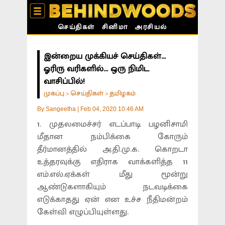
செய்திகள்
சினிமா
அரசியல்
இன்றைய முக்கியச் செய்திகள்...
ஓரிரு வரிகளில்... ஒரு நிமிட
வாசிப்பில்!
முகப்பு
செய்திகள்
தமிழகம்
>
>
By
Sangeetha
|
Feb 04, 2020 10:46 AM
1. முதலமைச்சர் எடப்பாடி பழனிசாமி
மீதான நம்பிக்கை கோரும்
தீர்மானத்தில் அ.தி.மு.க. கொறடா
உத்தரவுக்கு எதிராக வாக்களித்த 11
எம்.எல்.ஏக்கள் மீது மூன்று
ஆண்டுகளாகியும் நடவடிக்கை
எடுக்காதது ஏன் என உச்ச நீதிமன்றம்
கேள்வி எழுப்பியுள்ளது.