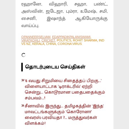
ரஹானே, விஹாரி, சஹா, பண்ட்,
அஸ்வின், ஜடேஜா, பும்ரா, உமேஷ், சமி,
சைனி, இஷாந்த் ஆகியோருக்கு
வாய்ப்பு.
OPANNEERSELVAM
,
EDAPPADIKPALANISWAMI
,
VIRATKOHLI
,
CRICKET
, POLITICS, ROHIT SHARMA, IND
VS NZ, KERALA, CHINA, CORONA VIRUS
தொடர்புடைய செய்திகள்
'6 வயது சிறுமியை சிதைத்தப் பிறகு...'
விளையாட்டாக 'டிராக்டரில்' ஏற்றி
சென்று... கொடூரமான பதைபதைக்கும்
சம்பவம்...!
சீனாவில் இருந்து... தமிழகத்தின் 'இந்த'
மாவட்டங்களுக்கும் 'கொரோனா'
வைரஸ் பரவியதா ?... மருத்துவர்கள்
விளக்கம்!