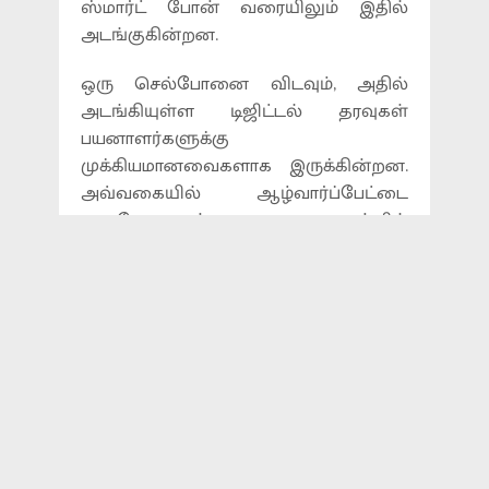
ஸ்மார்ட் போன் வரையிலும் இதில்
அடங்குகின்றன.
ஒரு செல்போனை விடவும், அதில்
அடங்கியுள்ள டிஜிட்டல் தரவுகள்
பயனாளர்களுக்கு
முக்கியமானவைகளாக இருக்கின்றன.
அவ்வகையில் ஆழ்வார்ப்பேட்டை
அருகே உள்ள கடை ஒன்றில்
வேலைபார்த்து வந்த சரவணன், தன்
வேலையை முடித்துவிட்டு இரவில்
டிடிகே சாலை வழியே நடந்து
சென்றபோது, அங்கு பைக்கில் வந்த
கொள்ளையர்கள், சரவணனுடைய
செல்போனைப் பிடித்து இழுத்து பறிக்க
முயன்றபோது சரவணனையும் சேர்த்து
தரதரவென இழுத்துச் சென்றுள்ளனர்.
ஆனால் சரவணன் அவர்களை