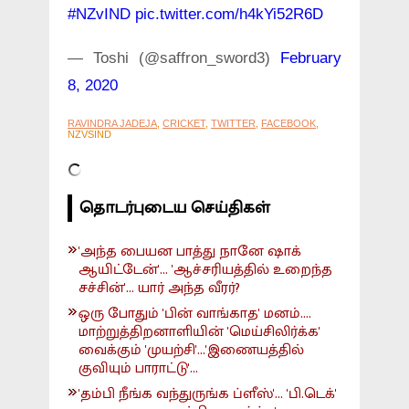
#NZvIND
pic.twitter.com/h4kYi52R6D
— Toshi (@saffron_sword3)
February
8, 2020
RAVINDRA JADEJA
,
CRICKET
,
TWITTER
,
FACEBOOK
,
NZVSIND
தொடர்புடைய செய்திகள்
'அந்த பையன பாத்து நானே ஷாக்
ஆயிட்டேன்'... 'ஆச்சரியத்தில் உறைந்த
சச்சின்'... யார் அந்த வீரர்?
ஒரு போதும் 'பின் வாங்காத' மனம்....
மாற்றுத்திறனாளியின் 'மெய்சிலிர்க்க'
வைக்கும் 'முயற்சி'...'இணையத்தில்
குவியும் பாராட்டு'...
'தம்பி நீங்க வந்துருங்க ப்ளீஸ்'... 'பி.டெக்'