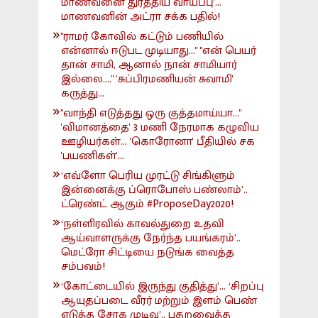
மாணவனை துரத்திய வாய்ப்பு'...
மாணவனின் அட்ரா சக்க பதில்!
"ராமர் கோவில் கட்டும் பணியில்
என்னால் ஈடுபட முடியாது..." "என் பெயர்
தான் சாமி, ஆனால் நான் சாமியார்
இல்லை...." 'சுப்பிரமணியன் சுவாமி'
கருத்து...
"வாந்தி எடுத்தது ஒரு குத்தமாய்யா..."
'விமானத்தை' 3 மணி நேரமாக கழுவிய
ஊழியர்கள்... 'கொரோனா' பீதியில் சக
'பயணிகள்'...
‘எவ்ளோ பெரிய முரட்டு சிங்கிளும்
இன்னைக்கு ப்ரொபோஸ் பண்லாம்’..
ட்ரெண்ட் ஆகும் #ProposeDay2020!
‘நள்ளிரவில் காவல்துறை உதவி
ஆய்வாளருக்கு நேர்ந்த பயங்கரம்’..
மெட்ரோ சிட்டியை நடுங்க வைத்த
சம்பவம்!
‘கோட்டையில் இருந்து குதித்து’... ‘சிறப்பு
ஆயுதப்படை வீரர் மற்றும் இளம் பெண்
எடுத்த சோக முடிவு’.. பதறவைத்த