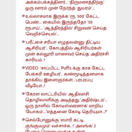
அக்கம்பக்கத்தினர்... ‘திருமணத்திற்கு’
ஒரு வாரம் முன் நேர்ந்த ‘துயரம்’...
உல்லாசமாக இருக்க 'ரூ. 500' கேட்ட
பெண்... கையில் இருந்ததோ '50
ரூபாய்'... 'ஆத்திரத்தில்' சிறுவன் செய்த
'வெறிச்செயல்'...
‘பரீட்சை சரியா எழுதலன்னு திட்டிய
ஆசிரியர்’.. கோபத்தில் ஆசிரியர்கள்
முன் கல்லூரி மாணவர் செய்த அதிர்ச்சி
காரியம்..!
VIDEO: ‘சாப்பிட்ட Puffs-க்கு காசு கேட்ட
பேக்கரி ஊழியர்’.. கண்மூடித்தனமாக
தாக்கிய இளைஞர்கள்.. பரபரப்பு
வீடியோ..!
'கேரள லாட்டரியில்' ஆதிவாசி
தொழிலாளிக்கு அடித்தது 'அதிர்ஷ்டம்'...
ஒரு நாளில் 'கோடீஸ்வரனாக' மாறிய
'யோகம்'..."எத்தனை கோடி தெரியுமா...?"
செல்போனுக்கு 'ஸாரி கட்டி,
குங்குமமும்' வச்சாச்சு...! 'அவங்க' 2
பேரும் மொபைலுக்கு உள்ள