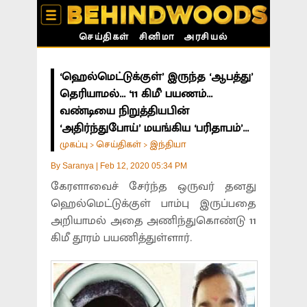
செய்திகள்
சினிமா
அரசியல்
‘ஹெல்மெட்டுக்குள்’ இருந்த ‘ஆபத்து’
தெரியாமல்... ‘11 கிமீ’ பயணம்...
வண்டியை நிறுத்தியபின்
‘அதிர்ந்துபோய்’ மயங்கிய ‘பரிதாபம்’...
முகப்பு
செய்திகள்
இந்தியா
>
>
By
Saranya
|
Feb 12, 2020 05:34 PM
கேரளாவைச் சேர்ந்த ஒருவர் தனது
ஹெல்மெட்டுக்குள் பாம்பு இருப்பதை
அறியாமல் அதை அணிந்துகொண்டு 11
கிமீ தூரம் பயணித்துள்ளார்.