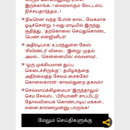
இருக்காங்க...! வைரலாகும் லேட்டஸ்ட்
நிச்சயதார்த்தம்...!
'திடீரென' வந்த போன் கால்... வேகமாக
ஓடிச்சென்று, 5-வது மாடியில் இருந்து
குதித்து... 'தற்கொலை' செய்துகொண்ட
'பெண்' என்ஜினீயர்!
‘அதிரடியாக’ உயர்ந்துள்ள கேஸ்
‘சிலிண்டர்’ விலை... ‘இன்று’ முதல்
அமல்... ‘சென்னையில்’ எவ்வளவு?...
“ஒரு முக்கியமான துப்பு
கெடைச்சிருக்கு”.. தமிழகத்தை
அதிரவைத்த சேலம் சைக்கோ
கொலைகாரன் -காவல்துறை தகவல்!
செவ்வாய்க்கிழமையா 'இருந்தாலும்'
செம சேல்ஸ்... 'பிரியாணி' சாப்பிட்டு
தோல்வியைக் 'கொண்டாடிய' மக்கள்...
என்ன காரணமுன்னு பாருங்க!
மேலும் செய்திகளுக்கு