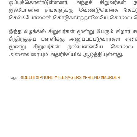
ஒப்புக்கொண்டுள்ளனர். அந்தச் சிறுவர்கள்
ஐஃபோனை தங்களுக்கு வேண்டுமெனக் கேட்டுள
செல்ஃபோனைக் கொடுக்காததாலேயே கொலை செய்
இந்த வழக்கில் சிறுவர்கள் மூன்று பேரும் சிறார் 
சீர்திருத்தப் பள்ளிக்கு அனுப்பப்படுவார்கள் 
மூன்று சிறுவர்கள் நண்பனையே கொலை செ
அனைவரையும் அதிர்ச்சியில் ஆழ்த்தியுள்ளது.
Tags :
#DELHI #IPHONE #TEENAGERS #FRIEND #MURDER
‘உலக்கோப்பையில் தொடர் தோல்வி எதி
பேட்டிங் ஆலோசகரான முன்னாள் இந்திய வ
முகப்பு
செய்திகள்
விளையாட்டு
>
>
By
Selvakumar
|
Jul 16, 2019 01:10 PM