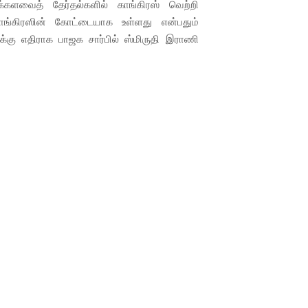
வைத் தேர்தல்களில் காங்கிரஸ் வெற்றி
ாங்கிரஸின் கோட்டையாக உள்ளது என்பதும்
்கு எதிராக பாஜக சார்பில் ஸ்மிருதி இராணி
ில் புதிய திருப்பம்...
ல் ஒருவர், காவல்துறை அதிகாரிகளால் கைது