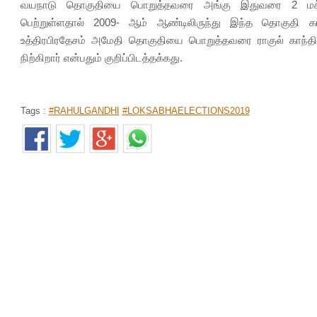
வயநாடு தொகுதியை பொறுத்தவரை அங்கு இதுவரை 2 மக்கள
பெற்றுள்ளதால் 2009- ஆம் ஆண்டிலிருந்து இந்த தொகுதி க
உத்திரபிரதேசம் அமேதி தொகுதியை பொறுத்தவரை ராகுல் காந்திக
நிற்கிறார் என்பதும் குறிப்பிடத்தக்கது.
Tags :
#RAHULGANDHI
#LOKSABHAELECTIONS2019
கோவை சிறுமி பாலியல் வன்கொடுமை.... சிறுமி கொலை வழக்க
முகப்பு
>
செய்திகள்
>
தமிழகம்
By
Sangeetha
|
Mar 31, 2019 12:47 PM
கோவை சிறுமி பாலியல் வன்கொடுமை செய்து கொல்லப்பட்ட வழக்கி
செய்யப்பட்டுள்ளார்.