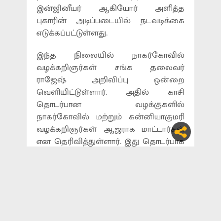
இன்ஜினீயர் ஆகியோர் அளித்த
புகாரின் அடிப்படையில் நடவடிக்கை
எடுக்கப்பட்டுள்ளது.
இந்த நிலையில் நாகர்கோவில்
வழக்கறிஞர்கள் சங்க தலைவர்
ராஜேஷ் அறிவிப்பு ஒன்றை
வெளியிட்டுள்ளார். அதில் காசி
தொடர்பான வழக்குகளில்
நாகர்கோவில் மற்றும் கன்னியாகுமரி
வழக்கறிஞர்கள் ஆஜராக மாட்டார்கள்
என தெரிவித்துள்ளார். இது தொடர்பாக
நாகர்கோவில் வழக்கறிஞர் சங்க
செயற்குழு கூட்டத்தில்
தீர்மானிக்கப்பட்டதாகவும் அவர்
தெரிவித்துள்ளார்.
KASI
,
NAGERCOIL
,
LAWYERSASSOCIATION