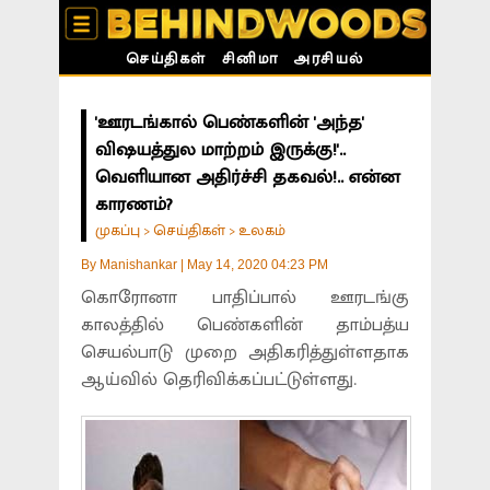
செய்திகள்
சினிமா
அரசியல்
'ஊரடங்கால் பெண்களின் 'அந்த'
விஷயத்துல மாற்றம் இருக்கு!'..
வெளியான அதிர்ச்சி தகவல்!.. என்ன
காரணம்?
முகப்பு
செய்திகள்
உலகம்
>
>
By
Manishankar
|
May 14, 2020 04:23 PM
கொரோனா பாதிப்பால் ஊரடங்கு
காலத்தில் பெண்களின் தாம்பத்ய
செயல்பாடு முறை அதிகரித்துள்ளதாக
ஆய்வில் தெரிவிக்கப்பட்டுள்ளது.