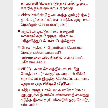
கர்ப்பிணி பெண் எடுத்த விபரீத முடிவு...
கதறித் துடிக்கும் தாய், தந்தை!
Video: சச்சின் தேடிய அந்த 'தமிழர்' இவர்
தான்... நினைச்சுக் கூட 'பார்க்க' முடியல...
நெகிழும் 'சென்னை' ரசிகர்!
'ஆட்டோ ஓட்டுநரால்'... கல்லூரி
'மாணவி'க்கு நேர்ந்த பரிதாபம்...
பரிதவித்துப் போன 'பெற்றோர்'!
‘பேனாவுக்காக தோழியை கொலை
செய்த பள்ளி மாணவி’!..
‘விசாரணையில் சிக்கிய பெற்றோர்’..
பகீர் சம்பவம்..!
VIDEO: ‘அசுர வேகத்தில் பைக் மீது
மோதிய கார்’! காருக்கு அடியில் சிக்கி
தரதரவென இழுத்து செல்லப்பட்ட நபர்’..
பதறவைத்த சிசிடிவி வீடியோ..!
‘வீடு புகுந்து பாலியல் வன்கொடுமை’!..
‘துடிதுடிக்க இளம்பெண்ணை தீ வைத்து
எரித்த இளைஞர்’.. மீண்டும் ஒரு கொடூர
சம்பவம்..!