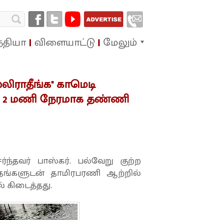
்தியா
விளையாட்டு
மேலும்
்லிராதீங்க" காமெடி
்து' 2 மணி நேரமாக தண்ணி
ந்தவர் பாஸ்கர். பல்வேறு குற்ற
தங்களுடன் தாமிரபரணி ஆற்றில்
் கிடைத்தது.