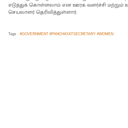
எடுத்துக் கொள்ளலாம் என ஊரக வளர்ச்சி மற்றும்
செயலாளர் தெரிவித்துள்ளார்.
Tags :
#GOVERNMENT #PANCHAYATSECRETARY #WOMEN
'அம்மா இருக்கேன்பா.. விட்ருவேனா'.. 2 ம
கதி.. கலங்க வைத்த பெற்றோரின் செயல்
முகப்பு
செய்திகள்
உலகம்
>
>
By
Siva Sankar
|
Aug 06, 2019 12:37 PM
டெக்ஸாஸ் மாகாணத்தின் பரபரப்பான வணிக வளாக
என்பவர், கையில் வைத்திருந்த துப்பாக்கியை வைத்த