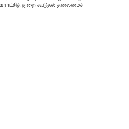
 ஊராட்சித் துறை கூடுதல் தலைமைச்
ாத குழந்தைக்கு நேர்ந்த
!
ங்களுக்குள் நுழைந்த பேட்ரிக்
ு சரமாரியாக சுட்டுத் தள்ளினார்.