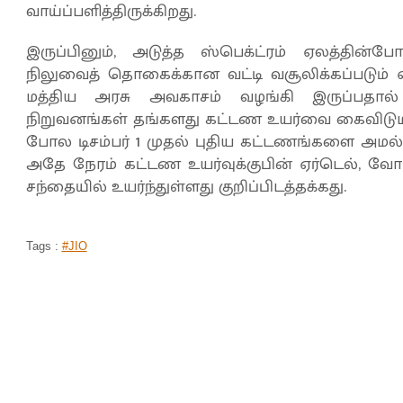
வாய்ப்பளித்திருக்கிறது.
இருப்பினும், அடுத்த ஸ்பெக்ட்ரம் ஏலத்தின
நிலுவைத் தொகைக்கான வட்டி வசூலிக்கப்படும் எ
மத்திய அரசு அவகாசம் வழங்கி இருப்பதா
நிறுவனங்கள் தங்களது கட்டண உயர்வை கைவிடும
போல டிசம்பர் 1 முதல் புதிய கட்டணங்களை அமல்
அதே நேரம் கட்டண உயர்வுக்குபின் ஏர்டெல், வ
சந்தையில் உயர்ந்துள்ளது குறிப்பிடத்தக்கது.
Tags :
#JIO
‘15 நாளே பெண் குழந்தை’... ‘தாய்க்கு தெ
அதிர்ச்சி காரியம்’... ‘5 பேரை கைதுசெய்த
முகப்பு
செய்திகள்
தமிழகம்
>
>