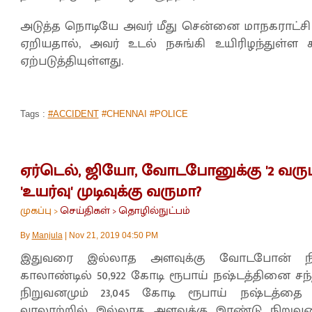
அடுத்த நொடியே அவர் மீது சென்னை மாநகராட்சி 
ஏறியதால், அவர் உடல் நசுங்கி உயிரிழந்துள்
ஏற்படுத்தியுள்ளது.
Tags :
#ACCIDENT
#CHENNAI #POLICE
ஏர்டெல், ஜியோ, வோடபோனுக்கு '2 வரு
'உயர்வு' முடிவுக்கு வருமா?
முகப்பு
செய்திகள்
தொழில்நுட்பம்
>
>
By
Manjula
|
Nov 21, 2019 04:50 PM
இதுவரை இல்லாத அளவுக்கு வோடபோன் நிறுவ
காலாண்டில் 50,922 கோடி ரூபாய் நஷ்டத்தினை சந
நிறுவனமும் 23,045 கோடி ரூபாய் நஷ்டத்தை ச
வரலாற்றில் இல்லாத அளவுக்கு இரண்டு நிறுவன