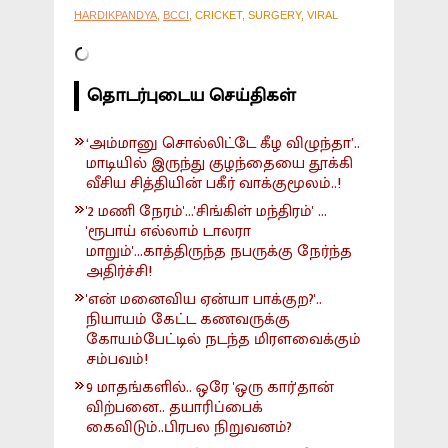
HARDIKPANDYA
,
BCCI
, CRICKET, SURGERY, VIRAL
தொடர்புடைய செய்திகள்
‘அம்மானு சொல்லிட்டே கீழ விழுந்தா’..
மாடியில் இருந்து குழந்தையை தூக்கி
வீசிய சித்தியின் பகீர் வாக்குமூலம்..!
'2 மணி நேரம்'...'சிங்கிள் மந்திரம்' ...
'ரூபாய் எல்லாம் டாலரா
மாறும்'...காத்திருந்த நபருக்கு நேர்ந்த
அதிர்ச்சி!
'என் மனைவிய ஏன்யா பாக்குற?'..
நியாயம் கேட்ட கணவருக்கு
கோயம்பேட்டில் நடந்த மிரளவைக்கும்
சம்பவம்!
9 மாதங்களில்.. ஒரே 'ஒரு கார்'தான்
விற்பனை.. தயாரிப்பைக்
கைவிடும்..பிரபல நிறுவனம்?