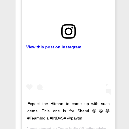
View this post on Instagram
Expect the Hitman to come up with such
gems. This one is for Shami 😜😁😂
#TeamIndia #INDvSA @paytm
A post shared by
Team India
(@indiancricketteam) on
Oc