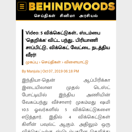
செய்திகள்
சினிமா
அரசியல்
Video: 5 விக்கெட்டுகள்.. ஸ்டம்பை
'தெறிக்க' விட்ட பந்து.. பிரியாணி
சாப்பிட்டு.. விக்கெட் வேட்டை நடத்திய
வீரர்!
முகப்பு
செய்திகள்
விளையாட்டு
>
>
By
Manjula
|
Oct 07, 2019 06:18 PM
இந்தியா-தென் ஆப்பிரிக்கா
இடையிலான முதல் டெஸ்ட்
போட்டியில் இந்திய அணியின்
வேகப்பந்து வீச்சாளர் முகம்மது ஷமி
10.5 ஓவர்களில் 5 விக்கெட்டுகளை
எடுத்தார். இதில் 4 விக்கெட்டுகள்
கிளீன் பவுல்ட் ஆகும். அதிலும் ஒரு
விக்கெட்டிற்கு ஸ்டெம்புகளே தெறித்து