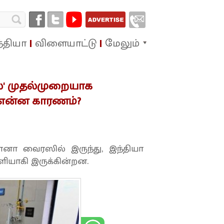
்தியா
விளையாட்டு
மேலும்
ல்' முதல்முறையாக
 என்ன காரணம்?
ரோனா வைரஸில் இருந்து, இந்தியா
ளியாகி இருக்கின்றன.