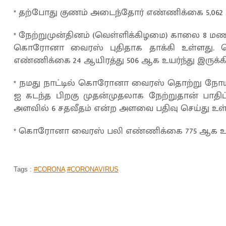
* தற்போது குணம் அடைந்தோர் எண்ணிக்கை 5,062 ஆகு
* நேற்றுமுன்தினம் (வெள்ளிக்கிழமை) காலை 8 மணி 
கொரோனா வைரஸ் புதிதாக தாக்கி உள்ளது. மொத
எண்ணிக்கை 24 ஆயிரத்து 506 ஆக உயர்ந்து இருக்கி
* நமது நாட்டில் கொரோனா வைரஸ் தொற்று நோய் 
ஐ கடந்த பிறகு முதன்முதலாக நேற்றுதான் பாதிப்
அளவில் 6 சதவீதம் என்ற அளவை பதிவு செய்து உள்
* கொரோனா வைரஸ் பலி எண்ணிக்கை 775 ஆக உயர்
Tags :
#CORONA
#CORONAVIRUS
குன்றத்தூர்: 'மருத்துவமனைக்கு' கொண்
'உயிரிழந்த' 36 வயது இளைஞருக்கு கொ