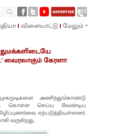
்தியா
விளையாட்டு
மேலும்
பொதுமக்களிடையே
..' வைரலாகும் கேரளா
முகமூடிகளை அணிந்துகொண்டு
ுக் கொள்ள செய்ய வேண்டிய
ிப்புணர்வை ஏற்படுத்தியுள்ளனர்.
கி வருகிறது,