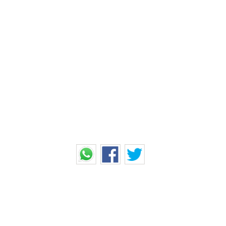
ிகளில்... ஒரு நிமிட