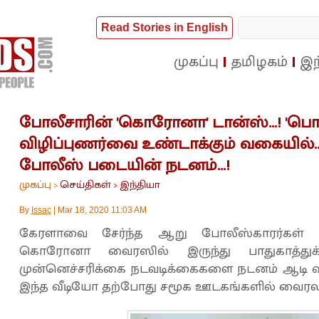
Read Stories in English
முகப்பு
தமிழகம்
இந
போலீசாரின் 'கொரோனா' டான்ஸ்...! '
விழிப்புணர்வை உண்டாக்கும் வகையில்.
போலீஸ் படையின் நடனம்...!
முகப்பு
செய்திகள்
இந்தியா
>
>
By
Issac
|
Mar 18, 2020 11:03 AM
கேரளாவை சேர்ந்த ஆறு போலீஸ்காரர்கள் 
கொரோனா வைரஸில் இருந்து பாதுகாத்த
முன்னெச்சரிக்கை நடவடிக்கைகளை நடனம் ஆடி விழ
இந்த வீடியோ தற்போது சமூக ஊடகங்களில் வைரலா