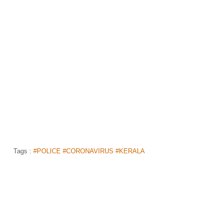
Tags :
#POLICE #CORONAVIRUS #KERALA
இன்றைய முக்கியச் செய்திகள்... ஓரிரு வர
வாசிப்பில்...!
முகப்பு
செய்திகள்
தமிழகம்
>
>