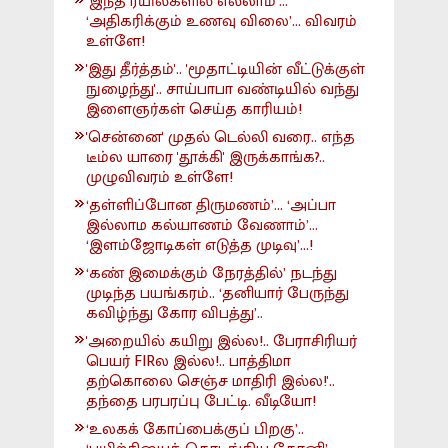
‘இந்த ரயில்களில் எல்லாம்’...
‘அதிகரிக்கும் உணவு விலை’... விவரம்
உள்ளே!
'இது தீர்த்தம்'.. 'மூதாட்டியின் வீட்டுக்குள்
நுழைந்து'.. சாய்பாபா வண்டியில் வந்து
இளைஞர்கள் செய்த காரியம்!
'சென்னை' முதல் டெல்லி வரை.. எந்த
டீம்ல யாரை 'தூக்கி' இருக்காங்க?..
முழுவிவரம் உள்ளே!
‘தள்ளிப்போன திருமணம்’... ‘அப்பா
இல்லாம கல்யாணம் வேணாம்’...
‘இளம்ஜோடிகள் எடுத்த முடிவு’...!
‘கண் இமைக்கும் நேரத்தில்’ நடந்து
முடிந்த பயங்கரம்.. ‘தனியார் பேருந்து
கவிழ்ந்து கோர விபத்து’..
'அறையில் கயிறு இல்ல!.. பேராசிரியர்
பெயர் FIRல இல்ல!.. பாத்திமா
தற்கொலை செஞ்ச மாதிரி இல்ல!'..
தந்தை பரபரப்பு பேட்டி. வீடியோ!
‘உலகக் கோப்பைக்குப் பிறகு’..