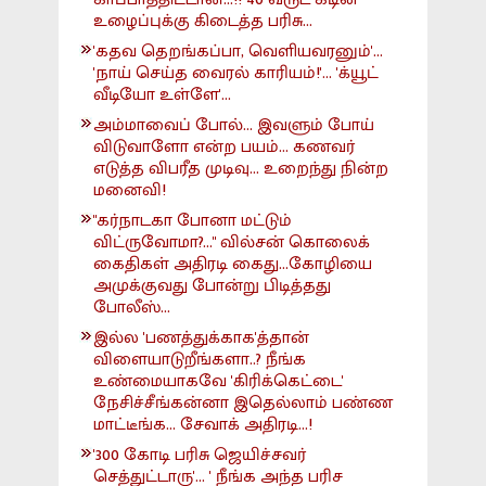
உழைப்புக்கு கிடைத்த பரிசு...
'கதவ தெறங்கப்பா, வெளியவரனும்'...
'நாய் செய்த வைரல் காரியம்!'... 'க்யூட்
வீடியோ உள்ளே'...
அம்மாவைப் போல்... இவளும் போய்
விடுவாளோ என்ற பயம்... கணவர்
எடுத்த விபரீத முடிவு... உறைந்து நின்ற
மனைவி!
"கர்நாடகா போனா மட்டும்
விட்ருவோமா?..." வில்சன் கொலைக்
கைதிகள் அதிரடி கைது...கோழியை
அமுக்குவது போன்று பிடித்தது
போலீஸ்...
இல்ல 'பணத்துக்காக'த்தான்
விளையாடுறீங்களா..? நீங்க
உண்மையாகவே 'கிரிக்கெட்டை'
நேசிச்சீங்கன்னா இதெல்லாம் பண்ண
மாட்டீங்க... சேவாக் அதிரடி...!
'300 கோடி பரிசு ஜெயிச்சவர்
செத்துட்டாரு'... ' நீங்க அந்த பரிச