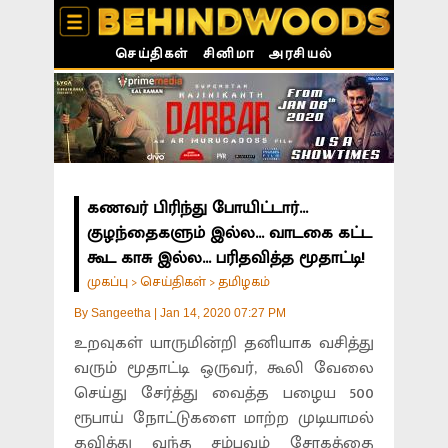
செய்திகள்
சினிமா
அரசியல்
கணவர் பிரிந்து போயிட்டார்...
குழந்தைகளும் இல்ல... வாடகை கட்ட
கூட காசு இல்ல... பரிதவித்த மூதாட்டி!
முகப்பு
செய்திகள்
தமிழகம்
>
>
By
Sangeetha
|
Jan 14, 2020 07:27 PM
உறவுகள் யாருமின்றி தனியாக வசித்து
வரும் மூதாட்டி ஒருவர், கூலி வேலை
செய்து சேர்த்து வைத்த பழைய 500
ரூபாய் நோட்டுகளை மாற்ற முடியாமல்
தவித்து வந்த சம்பவம் சோகத்தை