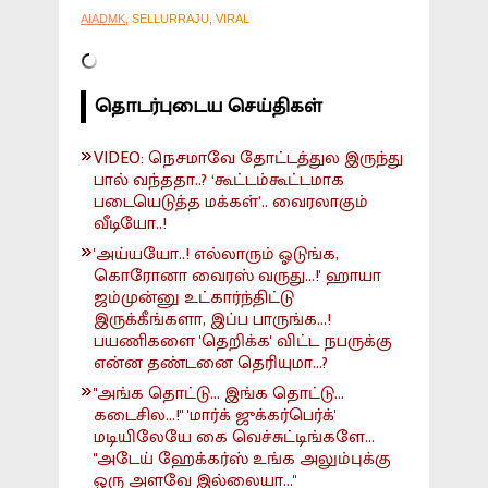
AIADMK
, SELLURRAJU, VIRAL
தொடர்புடைய செய்திகள்
VIDEO: நெசமாவே தோட்டத்துல இருந்து
பால் வந்ததா..? ‘கூட்டம்கூட்டமாக
படையெடுத்த மக்கள்’.. வைரலாகும்
வீடியோ..!
'அய்யயோ..! எல்லாரும் ஓடுங்க,
கொரோனா வைரஸ் வருது...!' ஹாயா
ஜம்முன்னு உட்கார்ந்திட்டு
இருக்கீங்களா, இப்ப பாருங்க...!
பயணிகளை 'தெறிக்க' விட்ட நபருக்கு
என்ன தண்டனை தெரியுமா...?
"அங்க தொட்டு... இங்க தொட்டு...
கடைசில...!" 'மார்க் ஜுக்கர்பெர்க்'
மடியிலேயே கை வெச்சுட்டிங்களே...
"அடேய் ஹேக்கர்ஸ் உங்க அலும்புக்கு
ஒரு அளவே இல்லையா..."