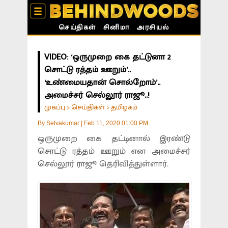
செய்திகள்
சினிமா
அரசியல்
VIDEO: ‘ஒருமுறை கை தட்டுனா 2
சொட்டு ரத்தம் ஊறும்’..
‘உண்மையதான் சொல்றோம்’..
அமைச்சர் செல்லூர் ராஜூ..!
முகப்பு
செய்திகள்
தமிழகம்
>
>
By
Selvakumar
|
Feb 11, 2020 01:00 PM
ஒருமுறை கை தட்டினால் இரண்டு
சொட்டு ரத்தம் ஊறும் என அமைச்சர்
செல்லூர் ராஜூ தெரிவித்துள்ளார்.