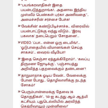
“பயங்கரவாதிகள் இதை
பயன்படுத்துறாங்க!.. அதனால இந்திய
முஸ்லீம் பெண்கள் புர்கா அணிவதை”..
அமைச்சரின் சர்ச்சை பேச்சு!
'வேக்சின்' கண்டுபிடிச்சாச்சு... விரைவில்
பயன்பாட்டுக்கு வந்து விடும்... 'இரவு
பகலாக' நடைபெறும் 'சோதனை'...
VIDEO: 'ப்பா... என்ன ஒரு டைமிங்!'...
'ஓடுபாதையில் விமானங்கள் செய்த
சாகசம்'... வைரல் வீடியோ!
‘இதை செஞ்சா ஏத்துக்கிறோம்!’.. ‘கலப்பு
திருமண ஜோடிக்கு’.. ‘பஞ்சாயத்து
அறிவித்த பதறவைக்கும் தண்டனை’!
'தாறுமாறாக ஓடிய வேன்... வேலைக்கு
போன போது... தொழிலாளிக்கு நடந்த
சோகம்!'
‘பெரும்பான்மைக்கு தேவை 36
தொகுதிகள்’.. ‘50-ஐ கடந்து ஆம் ஆத்மி
கட்சியும், புதுடெல்லியில் அரவிந்த்
கெஜ்ரிவாலும் முன்னிலை!’