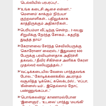
'டெல்லியில் பரபரப்பு!'...
"உங்க கடைசி ஆசை என்ன?..."
'மௌனம்' காக்கும் 'நிர்பயா'
குற்றவாளிகள்... பதிலுக்காக
காத்திருக்கும் அதிகாரிகள்...
பெரியம்மா வீட்டிற்கு சென்ற... 3 வயது
சிறுமிக்கு நேர்ந்த சோகம்... கதறித்
துடித்த தாய்!
கேராளவை சேர்ந்த செவிலியருக்கு
'கொரோனா' வைரஸ்...! இதுவரை 600
பேருக்கு பரவியுள்ளதாக அதிர்ச்சி
தகவல்...! தீவிர சிகிச்சை அளிக்க கேரள
முதல்வர் வலியுறுத்தல்...!
"வட்டிக்கடையில வேலை பார்த்தவங்க
போல..." கோடிக்கணக்கில் அபராதம்
வசூலித்த 'டிக்கெட் கலெக்டர்ஸ்'... "எப்பா,
'கின்னஸ் டீம்'... இதெல்லாம் நோட்
பண்ணுங்கப்பா..."
‘பொங்கலன்று’ காணாமல்போன
‘இளைஞர்’... ‘உடலை’ பார்த்து ‘மயங்கி’