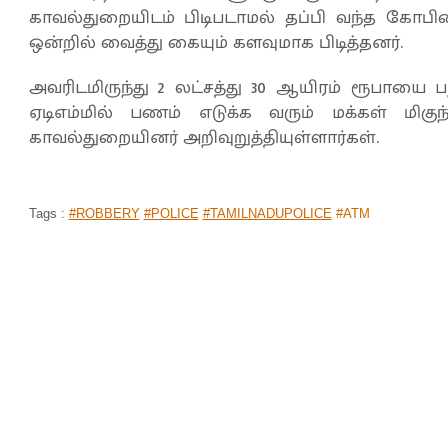
காவல்துறையிடம் பிடிபடாமல் தப்பி வந்த கோபிய
ஒன்றில் வைத்து கையும் களவுமாக பிடித்தனர்.
அவரிடமிருந்து 2 லட்சத்து 30 ஆயிரம் ரூபாயை 
ஏடிஎம்மில் பணம் எடுக்க வரும் மக்கள் மிகுந்
காவல்துறையினர் அறிவுறுத்தியுள்ளார்கள்.
Tags :
#ROBBERY
#POLICE
#TAMILNADUPOLICE
#ATM
'வந்த போனை எடுக்கல'...'கூரையை பிச்சி
ஜாக்பாட்'...கோடிகளுக்கு அதிபதியான 
முகப்பு
செய்திகள்
இந்தியா
>
>
By
Jeno
|
Oct 05, 2019 01:08 PM
அதிஷ்டம் யாருக்கு எப்போது அடிக்கும் என தெர
மெய்ப்பிக்கும் வகையில் சம்பவம் ஒன்று நடந்துள்ளத