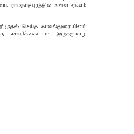
ை, ராமநாதபுரத்தில் உள்ள ஏடிஎம்
பறிமுதல் செய்த காவல்துறையினர்,
த எச்சரிக்கையுடன் இருக்குமாறு
கிட்டு வந்த
இளைஞர்!
ியாது என்ற கூற்று உண்டு. அதனை
ு.