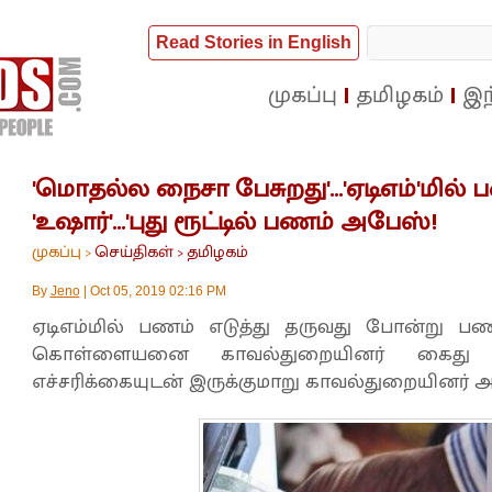
Read Stories in English
முகப்பு
தமிழகம்
இந
'மொதல்ல நைசா பேசுறது'...'ஏடிஎம்'மில் 
'உஷார்'...'புது ரூட்டில் பணம் அபேஸ்!
முகப்பு
செய்திகள்
தமிழகம்
>
>
By
Jeno
|
Oct 05, 2019 02:16 PM
ஏடிஎம்மில் பணம் எடுத்து தருவது போன்று ப
கொள்ளையனை காவல்துறையினர் கைது செய
எச்சரிக்கையுடன் இருக்குமாறு காவல்துறையினர் அறி