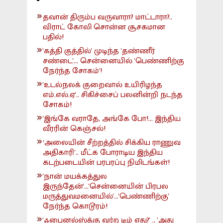
தவான் திரும்ப வருவாரா? மாட்டாரா?..
விராட் கோலி சொன்ன சூசகமான
பதில்!
'கத்தி குத்தில்' முடிந்த 'தண்ணீர்
சண்டை'... சென்னையில் 'பெண்ணிற்கு
நேர்ந்த சோகம்'!
'உடல்நலக் குறைவால் உயிரிழந்த
எம்.எல்.ஏ'.. சிகிச்சைப் பலனின்றி நடந்த
சோகம்!
'இங்கே வராதே, அங்கே போ!... இந்திய
வீரரின் கெஞ்சல்!
‘அலையின் சீற்றத்தில் சிக்கிய ராணுவ
அதிகாரி’.. மீட்க போராடிய இந்திய
கடற்படையின் பரபரப்பு நிமிடங்கள்!
'நான் மயக்கத்துல
இருந்தேன்'...'சென்னையின் பிரபல
மருத்துவமனையில்'...'பெண்ணிற்கு'
நேர்ந்த கொடூரம்!
'ஃபைனல்ஸ்க்கு வர்ற டீம் எது?' .. 'அது