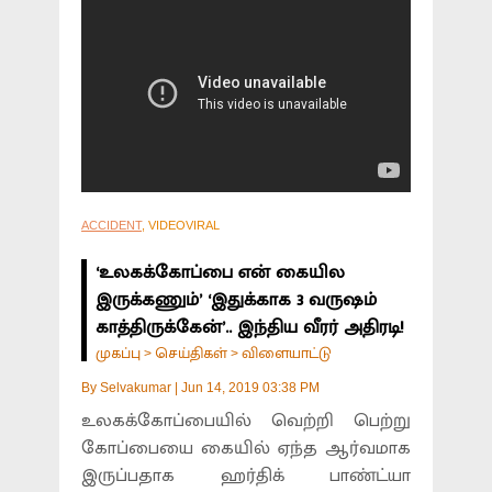
ACCIDENT
, VIDEOVIRAL
‘உலகக்கோப்பை என் கையில
இருக்கணும்’ ‘இதுக்காக 3 வருஷம்
காத்திருக்கேன்’.. இந்திய வீரர் அதிரடி!
முகப்பு
செய்திகள்
விளையாட்டு
>
>
By
Selvakumar
|
Jun 14, 2019 03:38 PM
உலகக்கோப்பையில் வெற்றி பெற்று
கோப்பையை கையில் ஏந்த ஆர்வமாக
இருப்பதாக ஹர்திக் பாண்ட்யா