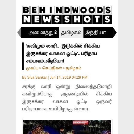
அனைத்தும்
தமிழகம்
இந்தியா
விளையா
'கவிழும் லாரி'.. ‘இடுக்கில் சிக்கிய
இருசக்கர வாகன ஓட்டி’.. பரிதாப
சம்பவம்..வீடியோ!
முகப்பு
செய்திகள்
தமிழகம்
>
>
By
Siva Sankar
|
Jun 14, 2019 04:29 PM
சரக்கு லாரி ஒன்று நிலைத்தடுமாறி
கவிழும்போது அதனடியில் சிக்கிய
இருசக்கர வாகன ஓட்டி ஒருவர்
பரிதாபமாக உயிரிழந்துள்ளார்.