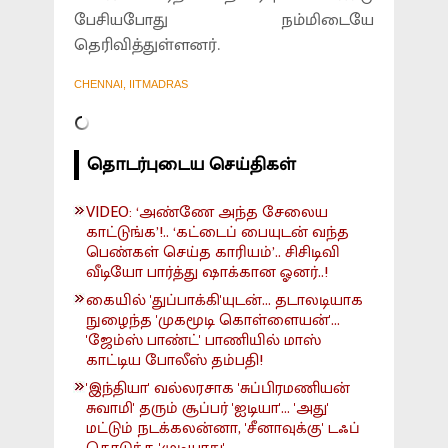
பேசியபோது நம்மிடையே
தெரிவித்துள்ளனர்.
CHENNAI, IITMADRAS
தொடர்புடைய செய்திகள்
VIDEO: ‘அண்ணே அந்த சேலைய
காட்டுங்க’!.. ‘கட்டைப் பையுடன் வந்த
பெண்கள் செய்த காரியம்’.. சிசிடிவி
வீடியோ பார்த்து ஷாக்கான ஓனர்..!
கையில் 'துப்பாக்கி'யுடன்... தடாலடியாக
நுழைந்த 'முகமூடி கொள்ளையன்'...
'ஜேம்ஸ் பாண்ட்' பாணியில் மாஸ்
காட்டிய போலீஸ் தம்பதி!
'இந்தியா' வல்லரசாக 'சுப்பிரமணியன்
சுவாமி' தரும் சூப்பர் 'ஐடியா'... 'அது'
மட்டும் நடக்கலன்னா, 'சீனாவுக்கு' டஃப்