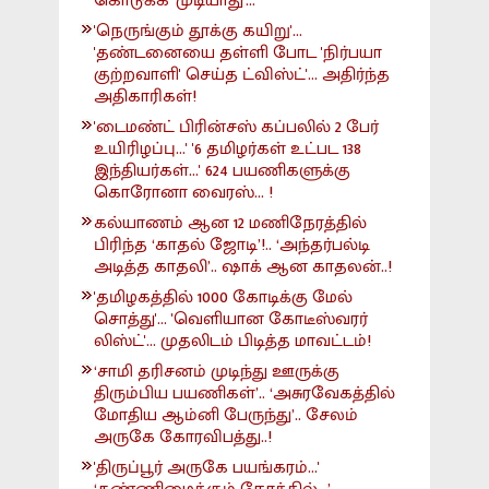
கொடுக்க 'முடியாது'...
'நெருங்கும் தூக்கு கயிறு'...
'தண்டனையை தள்ளி போட 'நிர்பயா
குற்றவாளி' செய்த ட்விஸ்ட்'... அதிர்ந்த
அதிகாரிகள்!
'டைமண்ட் பிரின்சஸ் கப்பலில் 2 பேர்
உயிரிழப்பு...' '6 தமிழர்கள் உட்பட 138
இந்தியர்கள்...' 624 பயணிகளுக்கு
கொரோனா வைரஸ்... !
கல்யாணம் ஆன 12 மணிநேரத்தில்
பிரிந்த ‘காதல் ஜோடி’!.. ‘அந்தர்பல்டி
அடித்த காதலி’.. ஷாக் ஆன காதலன்..!
'தமிழகத்தில் 1000 கோடிக்கு மேல்
சொத்து'... 'வெளியான கோடீஸ்வரர்
லிஸ்ட்'... முதலிடம் பிடித்த மாவட்டம்!
‘சாமி தரிசனம் முடிந்து ஊருக்கு
திரும்பிய பயணிகள்’.. ‘அசுரவேகத்தில்
மோதிய ஆம்னி பேருந்து’.. சேலம்
அருகே கோரவிபத்து..!
'திருப்பூர் அருகே பயங்கரம்...'