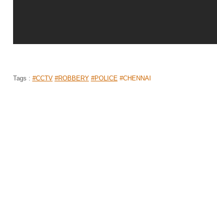
Tags :
#CCTV
#ROBBERY
#POLICE
#CHENNAI
'கடத்திட்டுப்போய்... இரும்பு கம்பியால அ
துடிதுடிக்க வைத்த வெறியர்கள்... வீட்டுக
சோகம்!
முகப்பு
செய்திகள்
இந்தியா
>
>
By
Manishankar
|
Feb 15, 2020 11:12 AM
கல்லூரியில் படிக்கும் மாணவியை 4 பேர் கொண்ட கு
சம்பவம் அதிர்ச்சியை ஏற்படுத்தி உள்ளது.