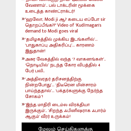
வேணாம்'.. பல் டாக்டரின் மூக்கை
உடைத்த காண்ட்ராக்டர்!
"ஹலோ, Modi ji ஆ? கடைய எப்போ sir
தொறப்பீங்க??" Video of 'Kudi'magan's
demand to Modi goes viral
‘தமிழகத்தில் முக்கிய இடங்களில்’...
‘பாதுகாப்பு அதிகரிப்பு’... காரணம்
இதுதான்!
அசுர வேகத்தில் வந்த ‘7 வாகனங்கள்’..
‘நொடியில்’ நடந்த கோர விபத்தில் 4
பேர் பலி..
‘அத்திவரதர் தரிசனத்திற்கு
நின்றபோது’... ‘திடீரென மின்சாரம்
பாய்ந்ததால்’... ‘பக்தர்களுக்கு நேர்ந்த
சோகம்’!
'இந்த மாதிரி டைம்ல விரக்தியா
இருக்கும்'.. 'சிறந்த ஃபினிஷராக ஃபார்ம்
ஆகும்' வீரர் உருக்கம்!
மேலும் செய்திகளுக்கு