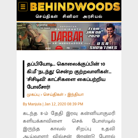
செய்திகள்
சினிமா
அரசியல்
தப்பியோடி... கொலைக்குப்பின் 10
கி.மீ 'நடந்து' சென்ற குற்றவாளிகள்...
'சிசிடிவி' காட்சிகளை கைப்பற்றிய
போலீசார்!
முகப்பு
செய்திகள்
இந்தியா
>
>
By
Manjula
|
Jan 12, 2020 08:39 PM
கடந்த 8-ம் தேதி இரவு கன்னியாகுமரி
களியக்காவிளை செக் போஸ்டில்
இருந்த காவல் சிறப்பு உதவி
ஆய்வாளர் வில்சன் இரண்டு பேரால்