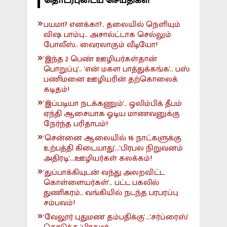
தொடர்புடைய செய்திகள்
பயமா? எனக்கா?.. தலையில் நெளியும்
விஷ பாம்பு.. அசால்ட்டாக செல்லும்
போலீஸ்.. வைரலாகும் வீடியோ!
'இந்த 2 பெண் ஊழியர்கள்தான்
பொறுப்பு'.. 'என் மகள பாத்துக்கங்க'.. பஸ்
பணிமனை ஊழியரின் தற்கொலைக்
கடிதம்!
'இப்படியா நடக்கணும்'.. ஒலிம்பிக் தீபம்
ஏந்தி ஆசையாக ஓடிய மாணவனுக்கு
நேர்ந்த பரிதாபம்!
'சென்னை ஆலையில் 16 நாட்களுக்கு
உற்பத்தி கிடையாது'...'பிரபல நிறுவனம்
அதிரடி'...ஊழியர்கள் கலக்கம்!
'துப்பாக்கியுடன் வந்து அலறவிட்ட
கொள்ளையர்கள்'.. பட்ட பகலில்
துணிகரம்.. வங்கியில் நடந்த பரபரப்பு
சம்பவம்!
'வேலூர் புதுமண தம்பதிக்கு'...'சர்ப்ரைஸ்'