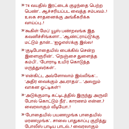
‘74 வயதில் இரட்டைக் குழந்தை பெற்ற
பெண்’.. ஆச்சரியப்பட வைத்த சம்பவம்..!
உலக சாதனைக்கு அங்கீகரிக்க
வாய்ப்பு..!
'கூகிள் மேப்' யூஸ் பண்றவங்க இத
கவனிச்சிங்களா'... 'ஆண்ட்ராய்டு'க்கு
மட்டும் தான்... 'ஐஓஎஸ்'க்கு இல்ல!
‘குடிபோதையில் பைக்கில் சென்ற
இளைஞரின்’.. ‘நெஞ்சை துளைத்த
கம்பி’.. ‘போராடி உயிர் கொடுத்த
மருத்துவர்கள்’..
‘என்கிட்ட அவ்ளோலாம் இல்லீங்க’...
‘அதிர வைக்கும் அபராதம்’... ‘அலறும்
வாகன ஓட்டிகள்’!
‘அடுக்குமாடி கட்டிடத்தில் இருந்து அருவி
போல் கொட்டும் நீர்’.. காரணம் என்ன..?
வைரலாகும் வீடியோ..!
‘போதையில் பயணமுங்க பாதையில்
மரணமுங்க’.. சாலை பாதுகாப்பு குறித்து
போலீஸ் பாடிய பாடல்..! வைரலாகும்