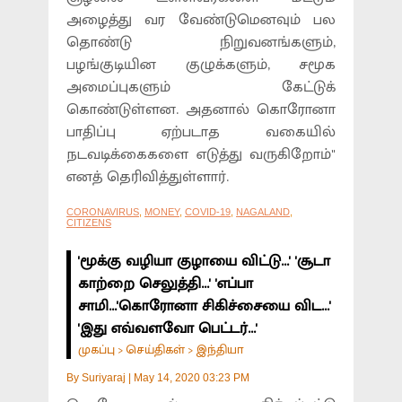
அழைத்து வர வேண்டுமெனவும் பல
தொண்டு நிறுவனங்களும்,
பழங்குடியின குழுக்களும், சமூக
அமைப்புகளும் கேட்டுக்
கொண்டுள்ளன. அதனால் கொரோனா
பாதிப்பு ஏற்படாத வகையில்
நடவடிக்கைகளை எடுத்து வருகிறோம்"
எனத் தெரிவித்துள்ளார்.
CORONAVIRUS
,
MONEY
,
COVID-19
,
NAGALAND
,
CITIZENS
'மூக்கு வழியா குழாயை விட்டு...' 'சூடா
காற்றை செலுத்தி...' 'எப்பா
சாமி...'கொரோனா சிகிச்சையை விட...'
'இது எவ்வளவோ பெட்டர்...'
முகப்பு
செய்திகள்
இந்தியா
>
>
By
Suriyaraj
|
May 14, 2020 03:23 PM