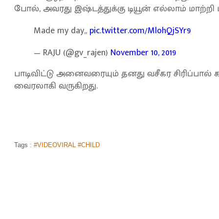
போல், அவரது இஷ்டத்துக்கு டியூன் எல்லாம் மாற்றி ப
Made my day,,
pic.twitter.com/MlohQjSYr9
— RAJU (@gv_rajen)
November 10, 2019
பாடிவிட்டு அனைவரையும் தனது வசீகர சிரிப்பால் கவ
வைரலாகி வருகிறது.
Tags :
#VIDEOVIRAL #CHILD
'கடல் கடந்து வந்த காதலி'...'கந்தசாமிக
எலிசபெத்'... சுவாரசிய காதல்!
முகப்பு
செய்திகள்
தமிழகம்
>
>