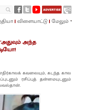
்தியா
விளையாட்டு
மேலும்
'..'அதுவும் அந்த
ீடியோ!
 எதிர்காலக் கவலையும், கடந்த கால
புடனும் ரசிப்புத் தன்மையுடனும்
ெவல்தான்.