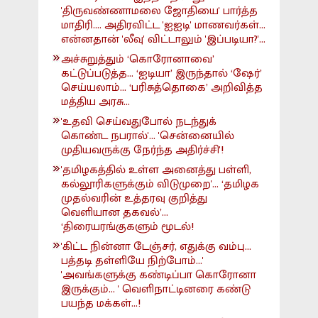
'திருவண்ணாமலை ஜோதியை' பார்த்த
மாதிரி.... அதிரவிட்ட 'ஐஐடி' மாணவர்கள்...
என்னதான் 'லீவு' விட்டாலும் 'இப்படியா?'...
அச்சுறுத்தும் ‘கொரோனாவை’
கட்டுப்படுத்த... ‘ஐடியா’ இருந்தால் ‘ஷேர்’
செய்யலாம்... ‘பரிசுத்தொகை’ அறிவித்த
மத்திய அரசு...
'உதவி செய்வதுபோல் நடந்துக்
கொண்ட நபரால்'... 'சென்னையில்
முதியவருக்கு நேர்ந்த அதிர்ச்சி'!
'தமிழகத்தில் உள்ள அனைத்து பள்ளி,
கல்லூரிகளுக்கும் விடுமுறை'... ‘தமிழக
முதல்வரின் உத்தரவு குறித்து
வெளியான தகவல்’...
‘திரையரங்குகளும் மூடல்!
'கிட்ட நின்னா டேஞ்சர், எதுக்கு வம்பு...
பத்தடி தள்ளியே நிற்போம்...'
'அவங்களுக்கு கண்டிப்பா கொரோனா
இருக்கும்... ' வெளிநாட்டினரை கண்டு
பயந்த மக்கள்...!