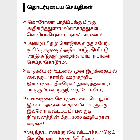
தொடர்புடைய செய்திகள்
‘கொரோனா’ பாதிப்புக்கு பிறகு
அதிகரித்துள்ள ‘விவாகரத்துகள்’...
வெளியாகியுள்ள ‘ஷாக்’ காரணம்!...
‘அழைப்பிதழ்’ கொடுக்க வந்த 2 பேர்...
டிவி ‘சத்தத்தை’ அதிகப்படுத்திவிட்டு...
‘அடுத்தடுத்து’ நுழைந்த ‘மர்ம’ நபர்கள்
செய்த ‘கொடூரம்’...
காதலியின் ‘உடலை’ முன் இருக்கையில்
வைத்து... ‘காரில்’ ஊர் ‘சுற்றிய’
இளைஞர்... ‘திடீரென’ நுழைந்தவரைப்
பார்த்து ‘உறைந்துநின்ற’ போலீசார்...
உங்களுக்கு கொஞ்சம் கூட 'பொறுப்பு'
இல்ல.... அதனால தான் 'எங்களுக்கு'
இவ்ளோ கஷ்டம்... பிரபல ஐடி
நிறுவனத்தின் மீது... 3000 ஊழியர்கள்
வழக்கு!
"ஆத்தா... எனக்கு லீவு விட்டாச்சு..." "ஜெய்
கொரோனா..." இந்த பீதியிலும்